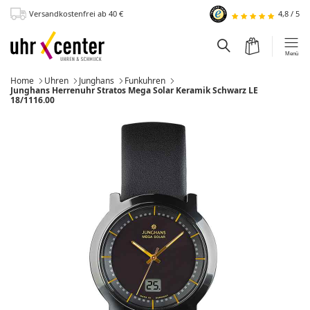
Versandkostenfrei
ab 40
€
4,8
/
5
zum Hauptinhalt
Warenkorb
Suchfeld einblen
Menü
Home
Uhren
Junghans
Funkuhren
Momentan:
Junghans Herrenuhr Stratos Mega Solar Keramik Schwarz LE
18/1116.00