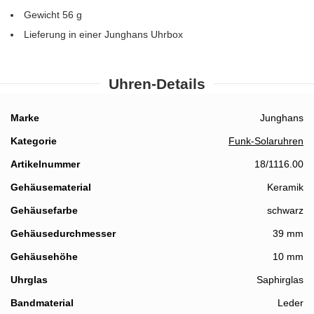
Gewicht 56 g
Lieferung in einer Junghans Uhrbox
Uhren-Details
Details
Marke
Junghans
Kategorie
Funk-Solaruhren
Artikelnummer
18/1116.00
Gehäusematerial
Keramik
Gehäusefarbe
schwarz
Gehäusedurchmesser
39 mm
Gehäusehöhe
10 mm
Uhrglas
Saphirglas
Bandmaterial
Leder