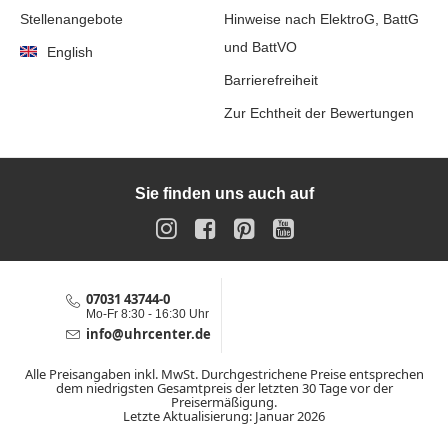
Stellenangebote
Hinweise nach ElektroG, BattG
und BattVO
English
Barrierefreiheit
Zur Echtheit der Bewertungen
Sie finden uns auch auf
Instagram
Facebook
Pinterest
YouTube
07031 43744-0
Service-Hotline
Mo-Fr 8:30 - 16:30 Uhr
info@uhrcenter.de
Service E-Mail
Alle Preisangaben inkl. MwSt. Durchgestrichene Preise entsprechen
dem niedrigsten Gesamtpreis der letzten 30 Tage vor der
Preisermäßigung.
Letzte Aktualisierung: Januar 2026