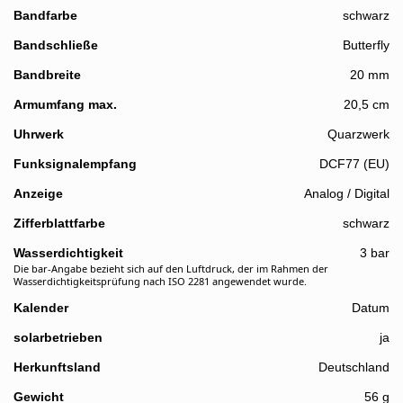
Bandfarbe
schwarz
Bandschließe
Butterfly
Bandbreite
20 mm
Details
Armumfang max.
20,5 cm
Uhrwerk
Quarzwerk
Funksignalempfang
DCF77 (EU)
Anzeige
Analog / Digital
Zifferblattfarbe
schwarz
Wasserdichtigkeit
3 bar
Die bar-Angabe bezieht sich auf den Luftdruck, der im Rahmen der
Wasserdichtigkeitsprüfung nach ISO 2281 angewendet wurde.
Kalender
Datum
solarbetrieben
ja
Herkunftsland
Deutschland
Gewicht
56 g