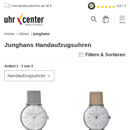
Versandkostenfrei
ab 40
€
4,8
/
5
zum Hauptinhalt
Warenkorb
Suchfeld einblen
Menü
Home
Uhren
Junghans
Junghans Handaufzugsuhren
Filtern & Sortieren
Artikel 1 - 3 von 3
Handaufzugsuhren
Filter löschen