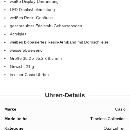
weiße Display-Umrandung
LED Displaybeleuchtung
weißes Resin-Gehäuse
geschraubter Edelstahl-Gehäuseboden
Acrylglas
weißes biobasiertes Resin-Armband mit Dornschließe
wasserabweisend
Größe 38,2 x 35,2 x 8,5 mm
Gewicht 21 g
in einer Casio Uhrbox
Uhren-Details
Details
Marke
Casio
Modellreihe
Timeless Collection
Kategorie
Quarzuhren