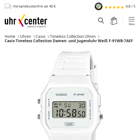
Versandkostenfrei
ab 40
€
4,8
/
5
zum Hauptinhalt
Warenkorb
Suchfeld einblen
Menü
Home
Uhren
Casio
Timeless Collection Uhren
Momentan:
Casio Timeless Collection Damen- und Jugenduhr Weiß F-91WB-7AEF