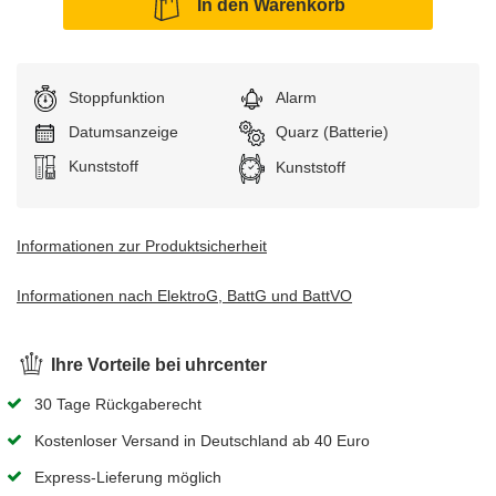
In den Warenkorb
Stoppfunktion
Alarm
Datumsanzeige
Uhrwerk:
Quarz (Batterie)
Armband:
Kunststoff
Gehäuse:
Kunststoff
Informationen zur Produktsicherheit
Informationen nach ElektroG, BattG und BattVO
Ihre Vorteile bei uhrcenter
30 Tage Rückgaberecht
Kostenloser Versand in Deutschland ab 40 Euro
Express-Lieferung möglich