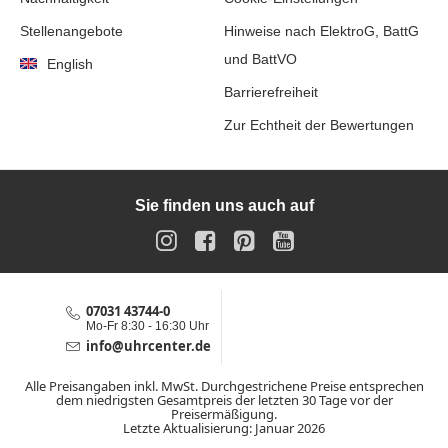
Stellenangebote
Hinweise nach ElektroG, BattG
und BattVO
English
Barrierefreiheit
Zur Echtheit der Bewertungen
Sie finden uns auch auf
Instagram
Facebook
Pinterest
YouTube
07031 43744-0
Service-Hotline
Mo-Fr 8:30 - 16:30 Uhr
info@uhrcenter.de
Service E-Mail
Alle Preisangaben inkl. MwSt. Durchgestrichene Preise entsprechen
dem niedrigsten Gesamtpreis der letzten 30 Tage vor der
Preisermäßigung.
Letzte Aktualisierung: Januar 2026