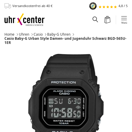
Versandkostenfrei
ab 40
€
4,8
/
5
zum Hauptinhalt
Warenkorb
Suchfeld einblen
Menü
Home
Uhren
Casio
Baby-G Uhren
Momentan:
Casio Baby-G Urban Style Damen- und Jugenduhr Schwarz BGD-565U-
1ER