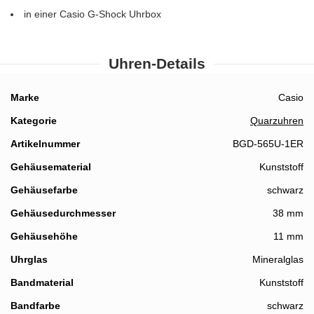
in einer Casio G-Shock Uhrbox
Uhren-Details
Details
Marke
Casio
Kategorie
Quarzuhren
Artikelnummer
BGD-565U-1ER
Gehäusematerial
Kunststoff
Gehäusefarbe
schwarz
Gehäusedurchmesser
38 mm
Gehäusehöhe
11 mm
Uhrglas
Mineralglas
Bandmaterial
Kunststoff
Bandfarbe
schwarz