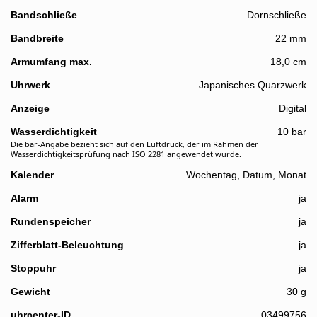
Bandschließe
Dornschließe
Bandbreite
22 mm
Details
Armumfang max.
18,0 cm
Uhrwerk
Japanisches Quarzwerk
Anzeige
Digital
Wasserdichtigkeit
10 bar
Die bar-Angabe bezieht sich auf den Luftdruck, der im Rahmen der
Wasserdichtigkeitsprüfung nach ISO 2281 angewendet wurde.
Kalender
Wochentag, Datum, Monat
Alarm
ja
Rundenspeicher
ja
Zifferblatt-Beleuchtung
ja
Stoppuhr
ja
Gewicht
30 g
uhrcenter-ID
03499756