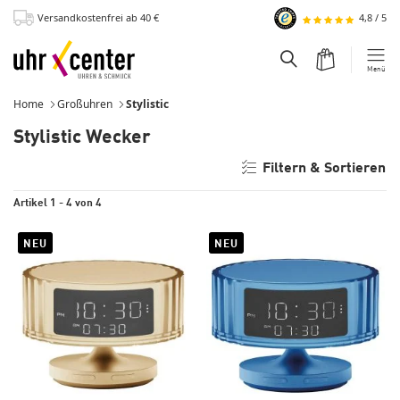
Versandkostenfrei
ab 40
€
4,8
/
5
zum Hauptinhalt
Warenkorb
Suchfeld einblend
Menü
Home
Großuhren
Momentan:
Stylistic
Stylistic Wecker
Filtern & Sortieren
Artikel 1 - 4 von 4
NEU
NEU