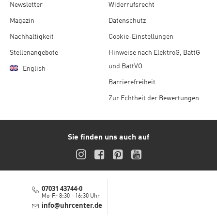
Newsletter
Widerrufsrecht
Magazin
Datenschutz
Nachhaltigkeit
Cookie-Einstellungen
Stellenangebote
Hinweise nach ElektroG, BattG
und BattVO
English
Barrierefreiheit
Zur Echtheit der Bewertungen
Sie finden uns auch auf
Instagram
Facebook
Pinterest
YouTube
07031 43744-0
Service-Hotline
Mo-Fr 8:30 - 16:30 Uhr
info@uhrcenter.de
Service E-Mail