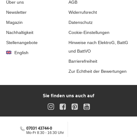
Über uns
AGB
Newsletter
Widerrufsrecht
Magazin
Datenschutz
Nachhaltigkeit
Cookie-Einstellungen
Stellenangebote
Hinweise nach ElektroG, BattG
und BattVO
English
Barrierefreiheit
Zur Echtheit der Bewertungen
Sie finden uns auch auf
Instagram
Facebook
Pinterest
YouTube
07031 43744-0
Service-Hotline
Mo-Fr 8:30 - 16:30 Uhr