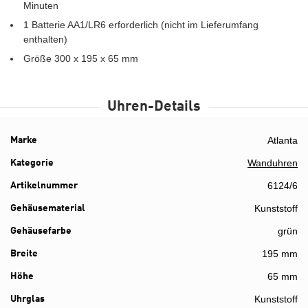
Minuten
1 Batterie AA1/LR6 erforderlich (nicht im Lieferumfang
enthalten)
Größe 300 x 195 x 65 mm
Uhren-Details
Atlanta
Details
Marke
Wanduhren
Kategorie
6124/6
Artikelnummer
Kunststoff
Gehäusematerial
grün
Gehäusefarbe
195 mm
Breite
65 mm
Höhe
Kunststoff
Details
Uhrglas