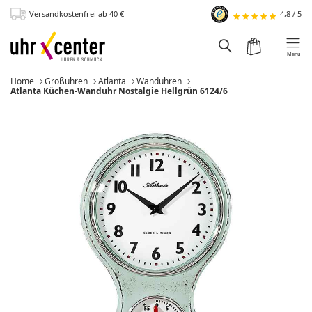
Versandkostenfrei
ab 40
€
4,8
/
5
zum Hauptinhalt
Warenkorb
Suchfeld einblend
Menü
Home
Großuhren
Atlanta
Wanduhren
Momentan:
Atlanta Küchen-Wanduhr Nostalgie Hellgrün 6124/6