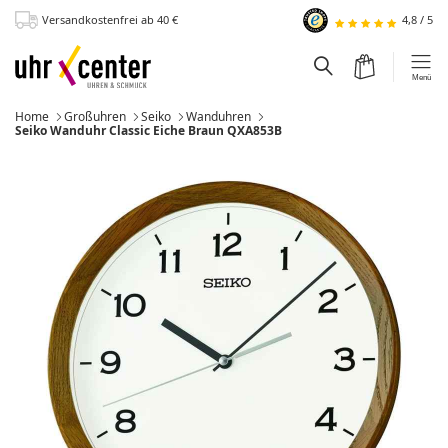
Versandkostenfrei
ab 40
€
4,8
/
5
zum Hauptinhalt
Warenkorb
Suchfeld einblen
Menü
Home
Großuhren
Seiko
Wanduhren
Momentan:
Seiko Wanduhr Classic Eiche Braun QXA853B