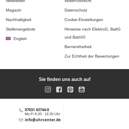
Newsletter
Widerrufsrecht
Magazin
Datenschutz
Nachhaltigkeit
Cookie-Einstellungen
Stellenangebote
Hinweise nach ElektroG, BattG
und BattVO
English
Barrierefreiheit
Zur Echtheit der Bewertungen
Sie finden uns auch auf
Instagram
Facebook
Pinterest
YouTube
07031 43744-0
Service-Hotline
Mo-Fr 8:30 - 16:30 Uhr
info@uhrcenter.de
Service E-Mail