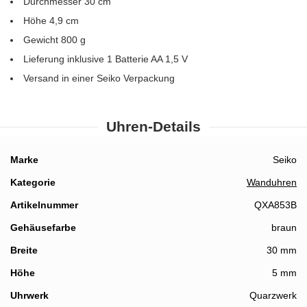
Durchmesser 30 cm
Höhe 4,9 cm
Gewicht 800 g
Lieferung inklusive 1 Batterie AA 1,5 V
Versand in einer Seiko Verpackung
Uhren-Details
Details
Marke
Seiko
Kategorie
Wanduhren
Artikelnummer
QXA853B
Gehäusefarbe
braun
Breite
30 mm
Höhe
5 mm
Details
Uhrwerk
Quarzwerk