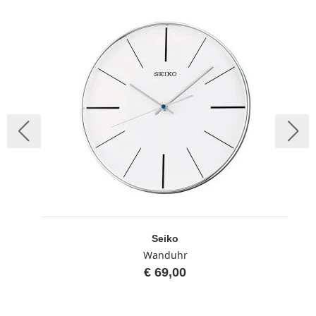
Seiko
Wanduhr
€ 69,00