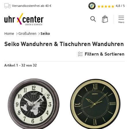
Versandkostenfrei
ab 40
€
4,8
/
5
zum Hauptinhalt
Warenkorb
Suchfeld einblend
Menü
Home
Großuhren
Seiko
Seiko Wanduhren & Tischuhren Wanduhren
Filtern & Sortieren
Artikel 1 - 32 von 32