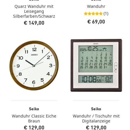
Quarz Wanduhr mit
Wanduhr
Leisegang
(1)
5,0 von 5 Sternen
Silberfarben/Schwarz
€ 69,00
€ 149,00
Seiko
Seiko
Wanduhr Classic Eiche
Wanduhr / Tischuhr mit
Braun
Digitalanzeige
€ 129,00
€ 129,00