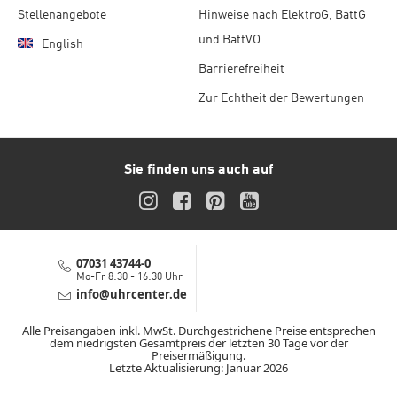
Stellenangebote
Hinweise nach ElektroG, BattG
und BattVO
English
Barrierefreiheit
Zur Echtheit der Bewertungen
Sie finden uns auch auf
Instagram
Facebook
Pinterest
YouTube
07031 43744-0
Service-Hotline
Mo-Fr 8:30 - 16:30 Uhr
info@uhrcenter.de
Service E-Mail
Alle Preisangaben inkl. MwSt. Durchgestrichene Preise entsprechen
dem niedrigsten Gesamtpreis der letzten 30 Tage vor der
Preisermäßigung.
Letzte Aktualisierung: Januar 2026