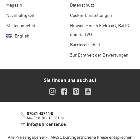
Magazin
Datenschutz
Nachhaltigkeit
Cookie-Einstellungen
Stellenangebote
Hinweise nach ElektroG, BattG
und BattVO
English
Barrierefreiheit
Zur Echtheit der Bewertungen
Sie finden uns auch auf
Instagram
Facebook
Pinterest
YouTube
07031 43744-0
Service-Hotline
Mo-Fr 8:30 - 16:30 Uhr
info@uhrcenter.de
Service E-Mail
Alle Preisangaben inkl. MwSt. Durchgestrichene Preise entsprechen