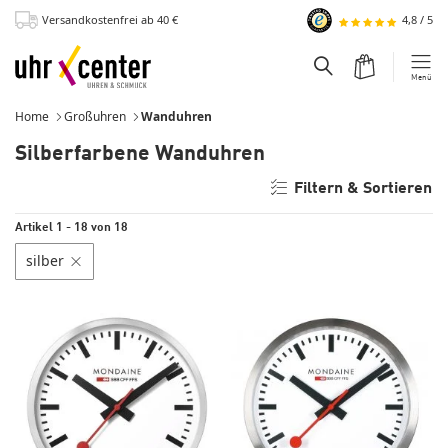
Versandkostenfrei
ab 40
€
4,8
/
5
zum Hauptinhalt
Warenkorb
Suchfeld einblend
Menü
Home
Großuhren
Wanduhren
Silberfarbene Wanduhren
Filtern & Sortieren
Artikel 1 - 18 von 18
silber
Filter löschen