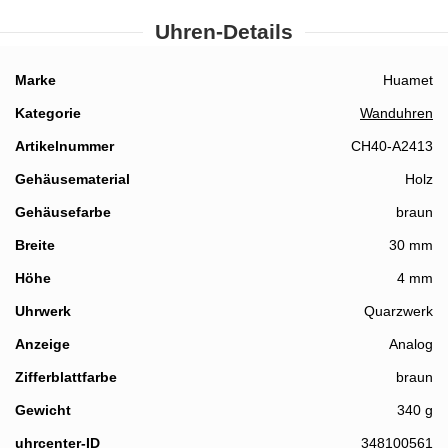
Uhren-Details
Details
Marke
Huamet
Kategorie
Wanduhren
Artikelnummer
CH40-A2413
Gehäusematerial
Holz
Gehäusefarbe
braun
Breite
30 mm
Höhe
4 mm
Details
Uhrwerk
Quarzwerk
Anzeige
Analog
Zifferblattfarbe
braun
Gewicht
340 g
uhrcenter-ID
348100561