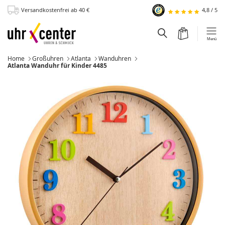
Versandkostenfrei
ab 40
€
4,8
/
5
zum Hauptinhalt
Warenkorb
Suchfeld einblen
Menü
Home
Großuhren
Atlanta
Wanduhren
Momentan:
Atlanta Wanduhr für Kinder 4485