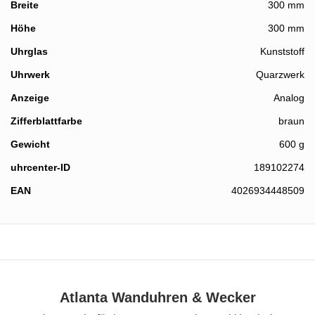
Breite
300 mm
Höhe
300 mm
Details
Uhrglas
Kunststoff
Uhrwerk
Quarzwerk
Anzeige
Analog
Zifferblattfarbe
braun
Gewicht
600 g
uhrcenter-ID
189102274
EAN
4026934448509
Atlanta Wanduhren & Wecker