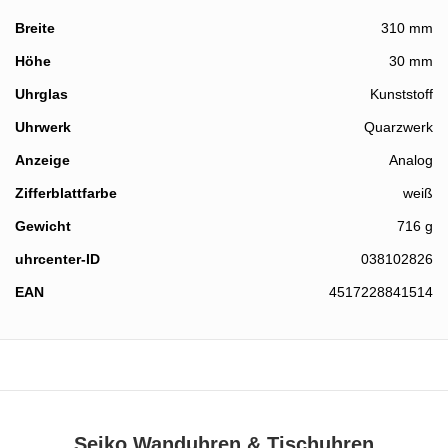
Breite
310 mm
Höhe
30 mm
Details
Uhrglas
Kunststoff
Uhrwerk
Quarzwerk
Anzeige
Analog
Zifferblattfarbe
weiß
Gewicht
716 g
uhrcenter-ID
038102826
EAN
4517228841514
Seiko Wanduhren & Tischuhren