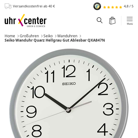
Versandkostenfrei
ab 40
€
4,8
/
5
zum Hauptinhalt
Warenkorb
Suchfeld einblen
Menü
Home
Großuhren
Seiko
Wanduhren
Momentan:
Seiko Wanduhr Quarz Hellgrau Gut Ablesbar QXA847N