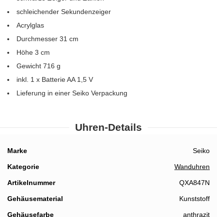
schleichender Sekundenzeiger
Acrylglas
Durchmesser 31 cm
Höhe 3 cm
Gewicht 716 g
inkl. 1 x Batterie AA 1,5 V
Lieferung in einer Seiko Verpackung
Uhren-Details
Details
Marke
Seiko
Kategorie
Wanduhren
Artikelnummer
QXA847N
Gehäusematerial
Kunststoff
Gehäusefarbe
anthrazit