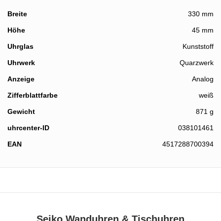
Breite
330 mm
Höhe
45 mm
Details
Uhrglas
Kunststoff
Uhrwerk
Quarzwerk
Anzeige
Analog
Zifferblattfarbe
weiß
Gewicht
871 g
uhrcenter-ID
038101461
EAN
4517288700394
Seiko Wanduhren & Tischuhren