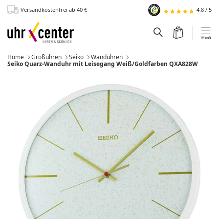
Versandkostenfrei
ab 40
€
4,8
/
5
zum Hauptinhalt
Warenkorb
Suchfeld einblen
Menü
Home
Großuhren
Seiko
Wanduhren
Momentan:
Seiko Quarz-Wanduhr mit Leisegang Weiß/Goldfarben QXA828W