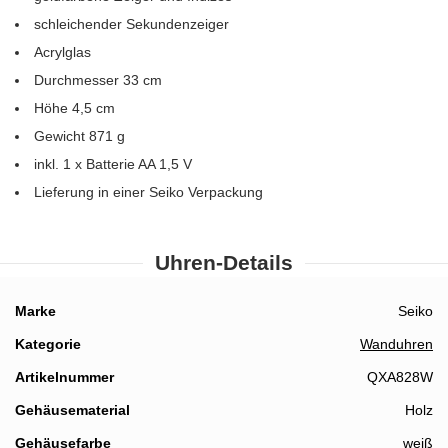
schleichender Sekundenzeiger
Acrylglas
Durchmesser 33 cm
Höhe 4,5 cm
Gewicht 871 g
inkl. 1 x Batterie AA 1,5 V
Lieferung in einer Seiko Verpackung
Uhren-Details
Details
Marke
Seiko
Kategorie
Wanduhren
Artikelnummer
QXA828W
Gehäusematerial
Holz
Gehäusefarbe
weiß