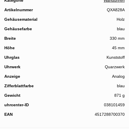
Kategorie
Wanduhren
Artikelnummer
QXA828A
Gehäusematerial
Holz
Gehäusefarbe
blau
Breite
330 mm
Höhe
45 mm
Details
Uhrglas
Kunststoff
Uhrwerk
Quarzwerk
Anzeige
Analog
Zifferblattfarbe
blau
Gewicht
871 g
uhrcenter-ID
038101459
EAN
4517288700370