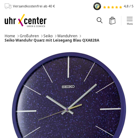
Versandkostenfrei
ab 40
€
4,8
/
5
zum Hauptinhalt
Warenkorb
Suchfeld einblen
Menü
Home
Großuhren
Seiko
Wanduhren
Momentan:
Seiko Wanduhr Quarz mit Leisegang Blau QXA828A