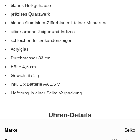
blaues Holzgehäuse
präzises Quarzwerk
blaues Aluminium-Zifferblatt mit feiner Musterung
silberfarbene Zeiger und Indizes
schleichender Sekundenzeiger
Acrylglas
Durchmesser 33 cm
Höhe 4,5 cm
Gewicht 871 g
inkl. 1 x Batterie AA 1,5 V
Lieferung in einer Seiko Verpackung
Uhren-Details
Details
Marke
Seiko