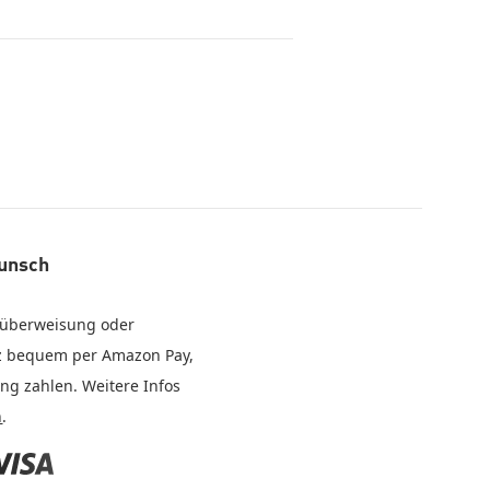
Wunsch
abüberweisung oder
nz bequem per Amazon Pay,
ung zahlen. Weitere Infos
n
.
isa