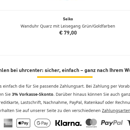
Seiko
Wanduhr Quarz mit Leisegang Grün/Goldfarben
€ 79,00
len bei uhrcenter: sicher, einfach – ganz nach Ihrem 
s einfach die für Sie passende Zahlungsart. Bei Zahlung per Vor
en Sie
3% Vorkasse-Skonto
. Darüber hinaus können Sie auch ga
reditkarte, Lastschrift, Nachnahme, PayPal, Ratenkauf oder Rechn
erhalten Sie auf unserer Seite zu den verschiedenen
Zahlungsarte
 Pay
American Express
Apple Pay
Google Pay
Klarna
Mastercard
PayPal
V