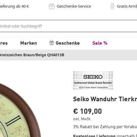
Lieferung
ab 40
€
Geschenke-Service
Gratis Ar
ires
Marken
Geschenke
Sale %
kreiszeichen Braun/Beige QHA013B
Seiko Wanduhr Tierk
€ 109,00
inkl. MwSt.
3% Rabatt bei Zahlung per Vorab
Kostenlose Lieferung
innerhalb 