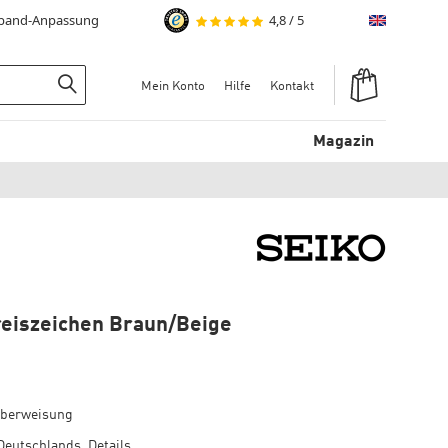
mband-Anpassung
4,8
/
5
English
Warenkorb
Mein Konto
Hilfe
Kontakt
Suchen
Magazin
reiszeichen Braun/Beige
überweisung
Deutschlands.
Details