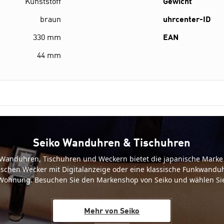
Kunststoff
Gewicht
braun
uhrcenter-ID
330 mm
EAN
44 mm
Seiko Wanduhren & Tischuhren
Wanduhren, Tischuhren und Weckern bietet die japanische Marke 
ischen Wecker mit Digitalanzeige oder eine klassische Funkwanduh
 Wohnung. Besuchen Sie den Markenshop von Seiko und wählen Sie
Mehr von Seiko