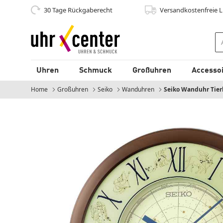
30 Tage Rückgaberecht
Versandkostenfrei
e 
zum Hauptinhalt
Uhren
Schmuck
Großuhren
Accesso
Home
Großuhren
Seiko
Wanduhren
Momentan:
Seiko Wanduhr Tier