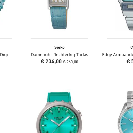
Seiko
C
Digi
Damenuhr Rechteckig Türkis
Edgy Armbandu
s
€ 234,00
€ 
€ 260,00