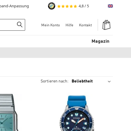
mband-Anpassung
4,8
/
5
English
Warenkorb
Mein Konto
Hilfe
Kontakt
Suchen
Magazin
Sortieren nach: