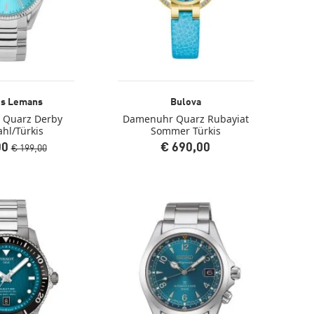
es Lemans
Bulova
 Quarz Derby
Damenuhr Quarz Rubayiat
ahl/Türkis
Sommer Türkis
00
€ 690,00
€ 199,00