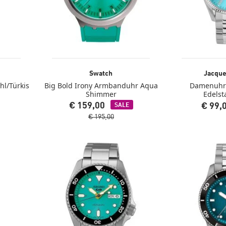
Swatch
Jacqu
l/Türkis
Big Bold Irony Armbanduhr Aqua
Damenuhr
Shimmer
Edelst
€ 159,00
€ 99,
SALE
€ 195,00