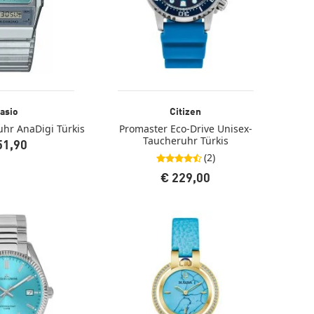
asio
Citizen
hr AnaDigi Türkis
Promaster Eco-Drive Unisex-
Taucheruhr Türkis
51,90
(2)
4,5 von 5 Sternen
€ 229,00