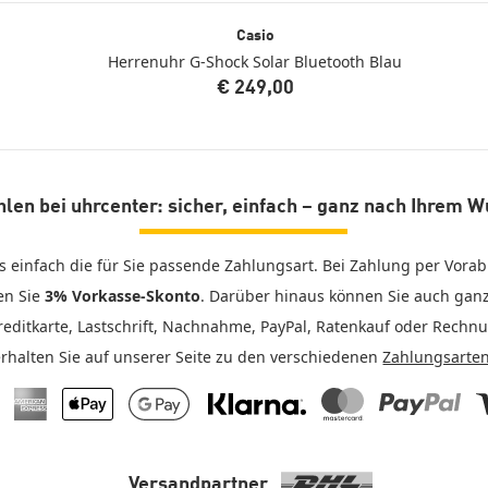
Casio
Herrenuhr G-Shock Solar Bluetooth Blau
€ 249,00
len bei uhrcenter: sicher, einfach – ganz nach Ihrem 
s einfach die für Sie passende Zahlungsart. Bei Zahlung per Vor
en Sie
3% Vorkasse-Skonto
. Darüber hinaus können Sie auch ga
reditkarte, Lastschrift, Nachnahme, PayPal, Ratenkauf oder Rechn
erhalten Sie auf unserer Seite zu den verschiedenen
Zahlungsarte
 Pay
American Express
Apple Pay
Google Pay
Klarna
Mastercard
PayPal
V
Versandpartner