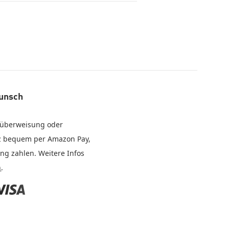
Wunsch
abüberweisung oder
nz bequem per Amazon Pay,
ung zahlen. Weitere Infos
n
.
isa