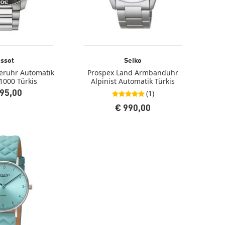
issot
Seiko
eruhr Automatik
Prospex Land Armbanduhr
1000 Türkis
Alpinist Automatik Türkis
(1)
95,00
5,0 von 5 Sternen
€ 990,00