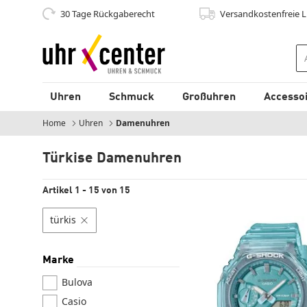
30 Tage Rückgaberecht
Versandkostenfrei
e 
zum Hauptinhalt
Uhren
Schmuck
Großuhren
Accesso
Home
Uhren
Damenuhren
Türkise Damenuhren
Artikel 1 - 15 von 15
türkis
Filter löschen
Marke
Bulova
Casio