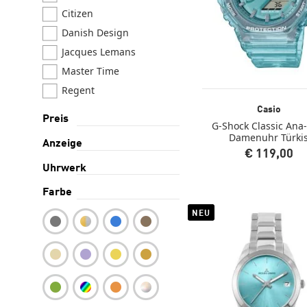
Citizen
Danish Design
Jacques Lemans
Master Time
Regent
Seiko
Casio
Preis
G-Shock Classic Ana-
Swatch
Damenuhr Türki
Anzeige
Tissot
€ 119,00
Uhrwerk
Farbe
NEU