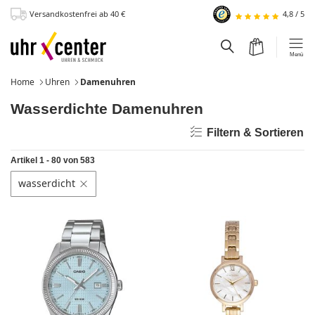
Versandkostenfrei
ab 40
€
4,8
/
5
zum Hauptinhalt
Warenkorb
Suchfeld einblen
Menü
Home
Uhren
Damenuhren
Wasserdichte Damenuhren
Filtern & Sortieren
Artikel 1 - 80 von 583
wasserdicht
Filter löschen