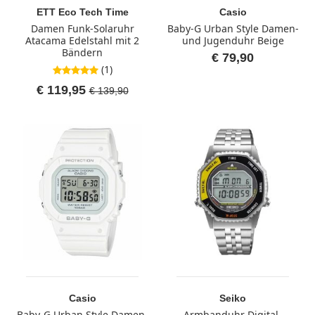
ETT Eco Tech Time
Casio
Damen Funk-Solaruhr
Baby-G Urban Style Damen-
Atacama Edelstahl mit 2
und Jugenduhr Beige
Bändern
€ 79,90
(1)
5,0 von 5 Sternen
€ 119,95
€ 139,90
Casio
Seiko
Baby-G Urban Style Damen-
Armbanduhr Digital-