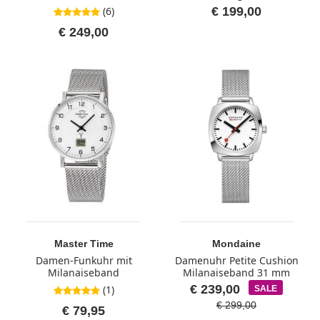
(6)
€ 199,00
5,0 von 5 Sternen
€ 249,00
Master Time
Mondaine
Damen-Funkuhr mit
Damenuhr Petite Cushion
Milanaiseband
Milanaiseband 31 mm
€ 239,00
(1)
5,0 von 5 Sternen
SALE
€ 299,00
€ 79,95