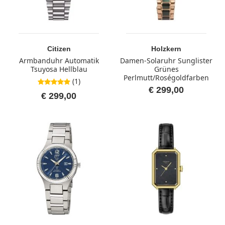
Citizen
Holzkern
Armbanduhr Automatik
Damen-Solaruhr Sunglister
Tsuyosa Hellblau
Grünes
Perlmutt/Roségoldfarben
(1)
5,0 von 5 Sternen
€ 299,00
€ 299,00