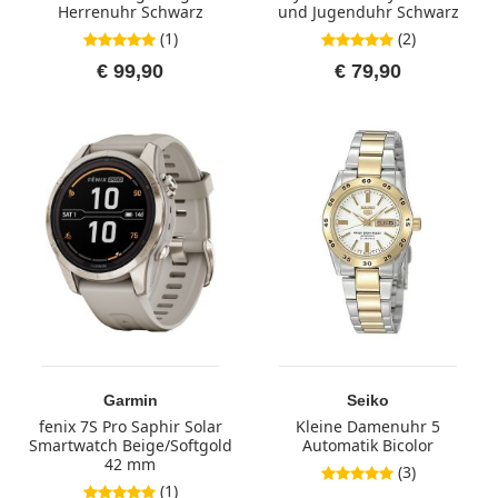
Herrenuhr Schwarz
und Jugenduhr Schwarz
(1)
(2)
5,0 von 5 Sternen
5,0 von 5 Sternen
€ 99,90
€ 79,90
Garmin
Seiko
fenix 7S Pro Saphir Solar
Kleine Damenuhr 5
Smartwatch Beige/Softgold
Automatik Bicolor
42 mm
(3)
5,0 von 5 Sternen
(1)
5,0 von 5 Sternen