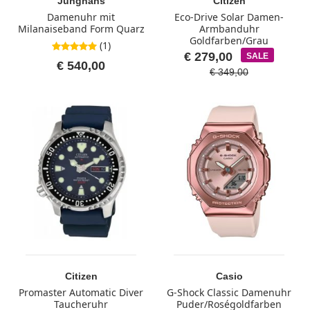
Junghans
Citizen
Damenuhr mit
Eco-Drive Solar Damen-
Milanaiseband Form Quarz
Armbanduhr
Goldfarben/Grau
(1)
5,0 von 5 Sternen
€ 279,00
SALE
€ 540,00
€ 349,00
Citizen
Casio
Promaster Automatic Diver
G-Shock Classic Damenuhr
Taucheruhr
Puder/Roségoldfarben