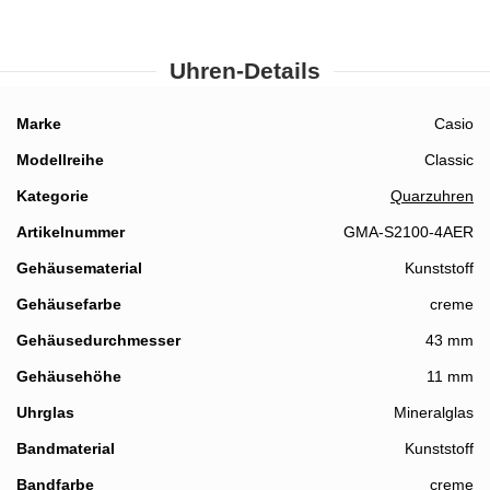
Uhren-Details
Details
Marke
Casio
Modellreihe
Classic
Kategorie
Quarzuhren
Artikelnummer
GMA-S2100-4AER
Gehäusematerial
Kunststoff
Gehäusefarbe
creme
Gehäusedurchmesser
43 mm
Gehäusehöhe
11 mm
Uhrglas
Mineralglas
Bandmaterial
Kunststoff
Bandfarbe
creme