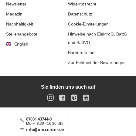
Newsletter
Widerrufsrecht
Magazin
Datenschutz
Nachhaltigkeit
Cookie-Einstellungen
Stellenangebote
Hinweise nach ElektroG, BattG
und BattVO
English
Barrierefreiheit
Zur Echtheit der Bewertungen
Sie finden uns auch auf
Instagram
Facebook
Pinterest
YouTube
07031 43744-0
Service-Hotline
Mo-Fr 8:30 - 16:30 Uhr
info@uhrcenter.de
Service E-Mail