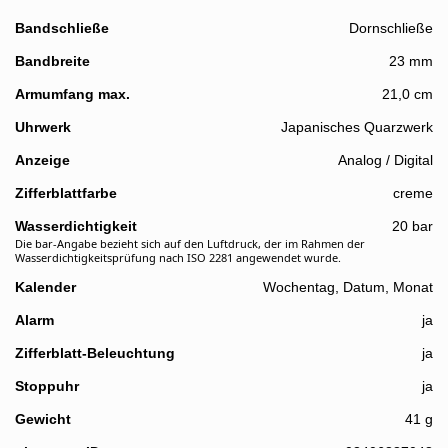
Bandschließe
Dornschließe
Bandbreite
23 mm
Details
Armumfang max.
21,0 cm
Uhrwerk
Japanisches Quarzwerk
Anzeige
Analog / Digital
Zifferblattfarbe
creme
Wasserdichtigkeit
20 bar
Die bar-Angabe bezieht sich auf den Luftdruck, der im Rahmen der
Wasserdichtigkeitsprüfung nach ISO 2281 angewendet wurde.
Kalender
Wochentag, Datum, Monat
Alarm
ja
Zifferblatt-Beleuchtung
ja
Stoppuhr
ja
Gewicht
41 g