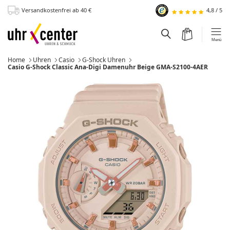
Versandkostenfrei
ab 40
€
4,8
/
5
zum Hauptinhalt
Warenkorb
Suchfeld einblen
Menü
Home
Uhren
Casio
G-Shock Uhren
Momentan:
Casio G-Shock Classic Ana-Digi Damenuhr Beige GMA-S2100-4AER