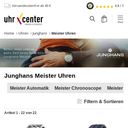
Versandkostenfrei
ab 40
€
4,8
/
5
zum Hauptinhalt
Warenkorb
Suchfeld einblen
Menü
Home
Uhren
Junghans
Momentan:
Meister Uhren
Junghans Meister Uhren
Meister Automatik
Meister Chronoscope
Meister 
Filtern & Sortieren
Artikel 1 - 22 von 22