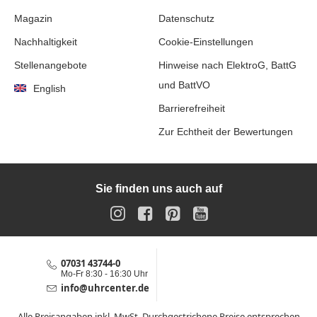
Magazin
Datenschutz
Nachhaltigkeit
Cookie-Einstellungen
Stellenangebote
Hinweise nach ElektroG, BattG
und BattVO
English
Barrierefreiheit
Zur Echtheit der Bewertungen
Sie finden uns auch auf
Instagram
Facebook
Pinterest
YouTube
07031 43744-0
Service-Hotline
Mo-Fr 8:30 - 16:30 Uhr
info@uhrcenter.de
Service E-Mail
Alle Preisangaben inkl. MwSt. Durchgestrichene Preise entsprechen