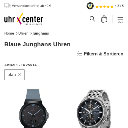
Versandkostenfrei
ab 40
€
4,8
/
5
zum Hauptinhalt
Warenkorb
Suchfeld einblen
Menü
Home
Uhren
Junghans
Blaue Junghans Uhren
Filtern & Sortieren
Artikel 1 - 14 von 14
blau
Filter löschen