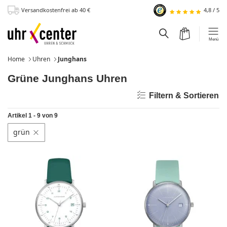
Versandkostenfrei
ab 40
€
4,8
/
5
zum Hauptinhalt
Warenkorb
Suchfeld einblen
Menü
Home
Uhren
Junghans
Grüne Junghans Uhren
Filtern & Sortieren
Artikel 1 - 9 von 9
grün
Filter löschen