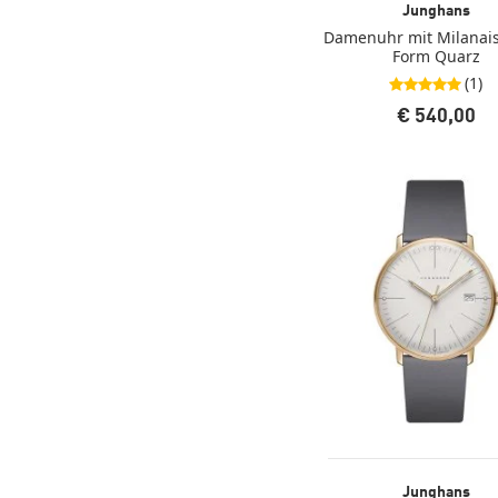
Junghans
Damenuhr mit Milanai
Form Quarz
(1)
5,0 von 5 Stern
€ 540,00
Junghans