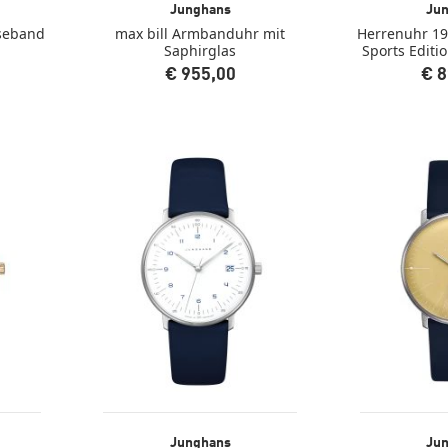
Junghans
Ju
seband
max bill Armbanduhr mit
Herrenuhr 1
Saphirglas
Sports Editi
€ 955,00
€ 8
en
Junghans
Ju