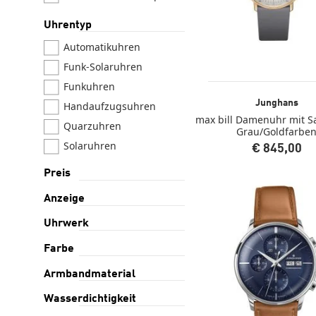
max bill Damen
Uhrentyp
max bill Handaufzug
Automatikuhren
max bill Mega
Funk-Solaruhren
max bill Quarz
Funkuhren
Meister Automatik
Junghans
Handaufzugsuhren
Meister Chronoscope
max bill Damenuhr mit S
Quarzuhren
Grau/Goldfarbe
Meister Driver
Chronoscope
Solaruhren
€ 845,00
Meister Fein
Preis
Meister Handaufzug
Anzeige
Meister Mega
Meister Pilot
Uhrwerk
Meister S
Farbe
Milano Mega Solar
Armbandmaterial
Milano Solar
Wasserdichtigkeit
Spektrum Mega Solar