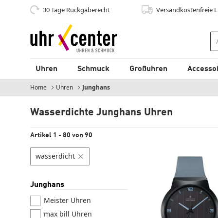
30 Tage Rückgaberecht
Versandkostenfrei
e 
zum Hauptinhalt
Uhren
Schmuck
Großuhren
Accesso
Home
Uhren
Junghans
Wasserdichte Junghans Uhren
Artikel 1 - 80 von 90
wasserdicht
Filter löschen
Junghans
Meister Uhren
max bill Uhren