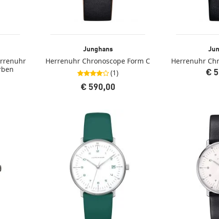
Junghans
Ju
errenuhr
Herrenuhr Chronoscope Form C
Herrenuhr Ch
rben
(1)
€ 5
4,0 von 5 Sternen
€ 590,00