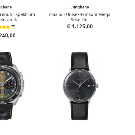
nghans
Junghans
rrenuhr Spektrum
max bill Unisex-Funkuhr Mega
/Keramik
Solar Rot
(7)
€ 1.125,00
on 5 Sternen
.240,00