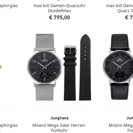
aphirglas
max bill Damen-Quarzuhr
max bill Da
n
Dunkelblau
Quarz 
€ 795,00
€ 7
Junghans
Ju
aphirglas
Milano Mega Solar Herren-
Milano Mega
n
Funkuhr
Fu