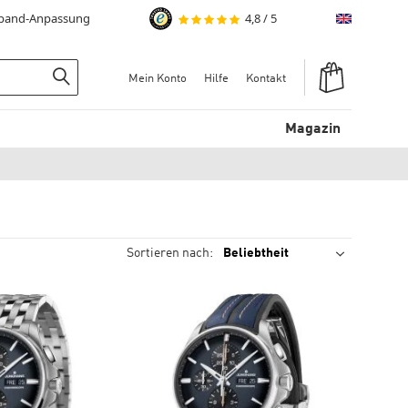
mband-Anpassung
4,8
/
5
English
Warenkorb
Mein Konto
Hilfe
Kontakt
Suchen
Magazin
Sortieren nach: