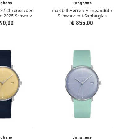
nghans
Junghans
972 Chronoscope
max bill Herren-Armbanduhr
on 2025 Schwarz
Schwarz mit Saphirglas
90,00
€ 855,00
nghans
Junghans