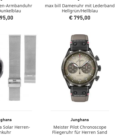
men-Armbanduhr
max bill Damenuhr mit Lederband
Dunkelblau
Hellgrün/Hellblau
95,00
€ 795,00
nghans
Junghans
 Solar Herren-
Meister Pilot Chronoscope
nkuhr
Fliegeruhr für Herren Sand