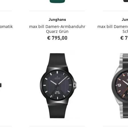
Junghans
Ju
tomatik
max bill Damen-Armbanduhr
max bill Damen
Quarz Grün
Sc
€ 795,00
€ 7