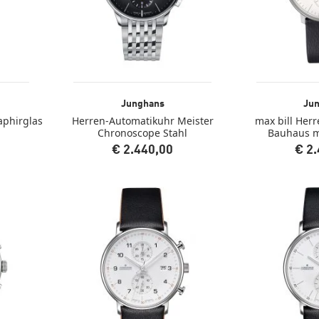
Junghans
Ju
aphirglas
Herren-Automatikuhr Meister
max bill Her
n
Chronoscope Stahl
Bauhaus m
€ 2.440,00
€ 2