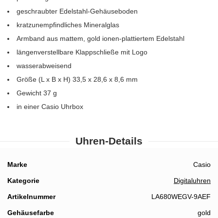
geschraubter Edelstahl-Gehäuseboden
kratzunempfindliches Mineralglas
Armband aus mattem, gold ionen-plattiertem Edelstahl
längenverstellbare Klappschließe mit Logo
wasserabweisend
Größe (L x B x H) 33,5 x 28,6 x 8,6 mm
Gewicht 37 g
in einer Casio Uhrbox
Uhren-Details
Details
Marke
Casio
Kategorie
Digitaluhren
Artikelnummer
LA680WEGV-9AEF
Gehäusefarbe
gold