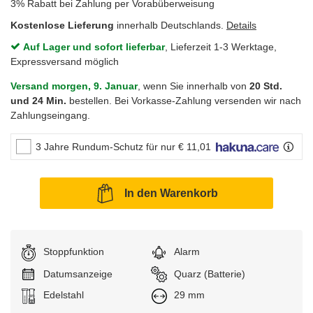
3% Rabatt bei Zahlung per Vorabüberweisung
Kostenlose Lieferung
innerhalb Deutschlands.
Details
Auf Lager und sofort lieferbar
, Lieferzeit 1-3 Werktage,
Expressversand möglich
Versand morgen, 9. Januar
, wenn Sie innerhalb von
20 Std.
und 24 Min.
bestellen. Bei Vorkasse-Zahlung versenden wir nach
Zahlungseingang.
3 Jahre Rundum-Schutz für nur € 11,01
In den Warenkorb
Stoppfunktion
Alarm
Datumsanzeige
Uhrwerk:
Quarz (Batterie)
Armband:
Edelstahl
Breite:
29 mm