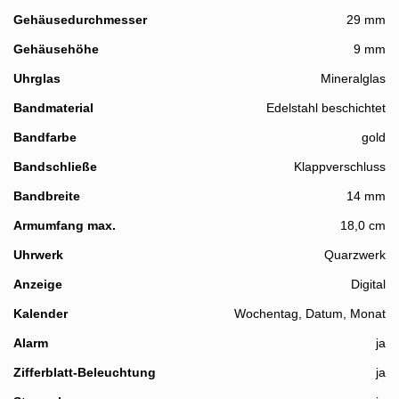
Gehäusedurchmesser
29 mm
Gehäusehöhe
9 mm
Uhrglas
Mineralglas
Bandmaterial
Edelstahl beschichtet
Bandfarbe
gold
Bandschließe
Klappverschluss
Bandbreite
14 mm
Details
Armumfang max.
18,0 cm
Uhrwerk
Quarzwerk
Anzeige
Digital
Kalender
Wochentag, Datum, Monat
Alarm
ja
Zifferblatt-Beleuchtung
ja