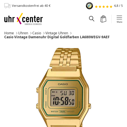
Versandkostenfrei
ab 40
€
4,8
/
5
zum Hauptinhalt
Warenkorb
Suchfeld einblen
Menü
Home
Uhren
Casio
Vintage Uhren
Momentan:
Casio Vintage Damenuhr Digital Goldfarben LA680WEGV-9AEF