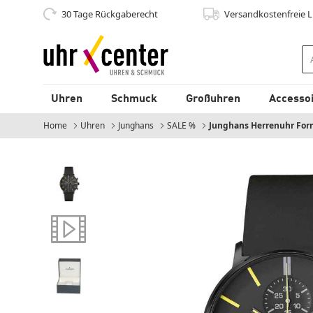
30 Tage Rückgaberecht
Versandkostenfrei
e 
zum Hauptinhalt
Uhren
Schmuck
Großuhren
Accesso
Home
Uhren
Junghans
SALE %
Momentan:
Junghans Herrenuhr For
Video anschauen