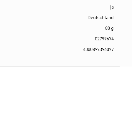
ja
Deutschland
80 g
02799674
4000897396077