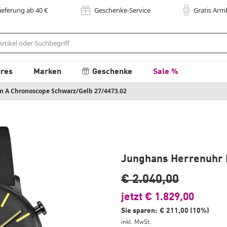
Lieferung
ab 40
€
Geschenke-Service
Gratis Ar
ires
Marken
Geschenke
Sale %
m A Chronoscope Schwarz/Gelb 27/4473.02
Junghans Herrenuhr 
€ 2.040,00
jetzt € 1.829,00
Sie sparen:
€ 211,00 (10%)
inkl. MwSt.