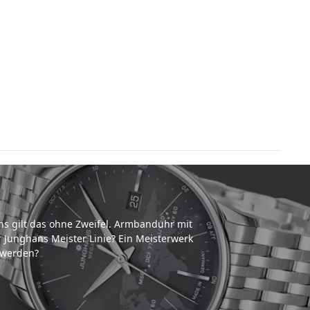
ns gilt das ohne Zweifel. Armbanduhr mit
 Junghans Meister Linie? Ein Meisterwerk
 werden?