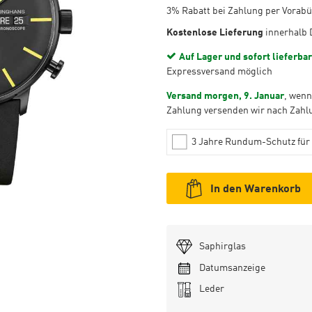
3% Rabatt bei Zahlung per Vorab
Kostenlose Lieferung
innerhalb 
Auf Lager und sofort lieferbar
Expressversand möglich
Versand morgen, 9. Januar
, wenn
Zahlung versenden wir nach Zahl
3 Jahre Rundum-Schutz für 
In den Warenkorb
Saphirglas
Datumsanzeige
Armband:
Leder