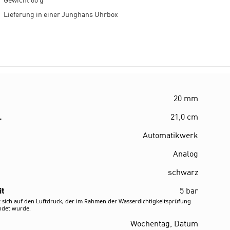
Gewicht 80 g
Lieferung in einer Junghans Uhrbox
20 mm
.
21,0 cm
Automatikwerk
Analog
schwarz
it
5 bar
 sich auf den Luftdruck, der im Rahmen der Wasserdichtigkeitsprüfung
ndet wurde.
Wochentag, Datum