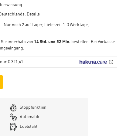
überweisung
Deutschlands.
Details
- Nur noch 2 auf Lager, Lieferzeit 1-3 Werktage,
 Sie innerhalb von
14 Std. und 52 Min.
bestellen. Bei Vorkasse-
ungseingang.
nur € 321,41
Stoppfunktion
Uhrwerk:
Automatik
Gehäuse:
Edelstahl