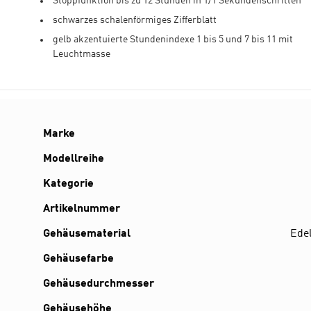
Stoppfunktion bis zu 12 Stunden in 1/1 Sekundenschritten
schwarzes schalenförmiges Zifferblatt
gelb akzentuierte Stundenindexe 1 bis 5 und 7 bis 11 mit
Leuchtmasse
Details
Marke
Modellreihe
Kategorie
Artikelnummer
Gehäusematerial
Edel
Gehäusefarbe
Gehäusedurchmesser
Gehäusehöhe