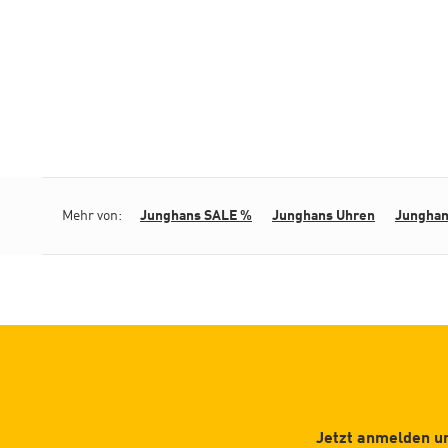
Mehr von:
Junghans SALE %
Junghans Uhren
Junghan
Jetzt anmelden un