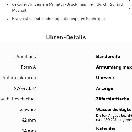
dekoriert mit einem Miniatur-Druck inspiriert durch Richard
Macneil
kratzfestes und beidseitig entspiegeltes Saphirglas
Uhren-Details
Junghans
Details
Bandbreite
Form A
Armumfang max
Automatikuhren
Uhrwerk
27/4473.02
Anzeige
stahl beschichtet
Zifferblattfarbe
schwarz
Wasserdichtigke
Die bar-Angabe bezieht
nach ISO 2281 angewe
42 mm
Kalender
14 mm