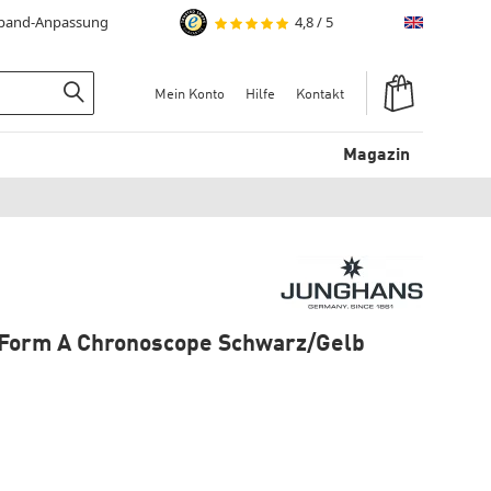
mband-Anpassung
4,8
/
5
English
Warenkorb
Mein Konto
Hilfe
Kontakt
Suchen
Magazin
Form A Chronoscope Schwarz/Gelb