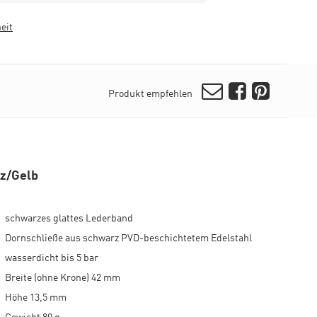
eit
E-Mail
Facebook
Pinterest
Produkt empfehlen
z/Gelb
schwarzes glattes Lederband
Dornschließe aus schwarz PVD-beschichtetem Edelstahl
wasserdicht bis 5 bar
Breite (ohne Krone) 42 mm
Höhe 13,5 mm