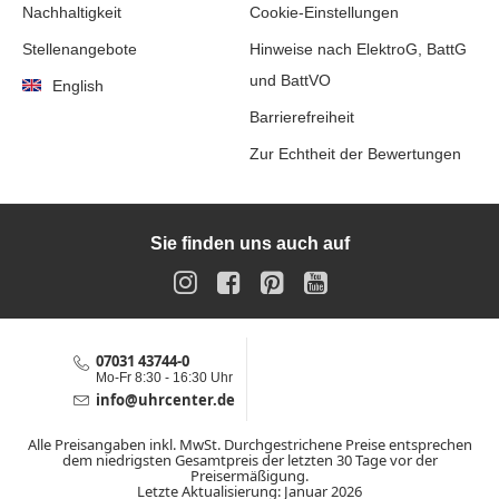
Nachhaltigkeit
Cookie-Einstellungen
Stellenangebote
Hinweise nach ElektroG, BattG
und BattVO
English
Barrierefreiheit
Zur Echtheit der Bewertungen
Sie finden uns auch auf
Instagram
Facebook
Pinterest
YouTube
07031 43744-0
Service-Hotline
Mo-Fr 8:30 - 16:30 Uhr
info@uhrcenter.de
Service E-Mail
Alle Preisangaben inkl. MwSt. Durchgestrichene Preise entsprechen
dem niedrigsten Gesamtpreis der letzten 30 Tage vor der
Preisermäßigung.
Letzte Aktualisierung: Januar 2026