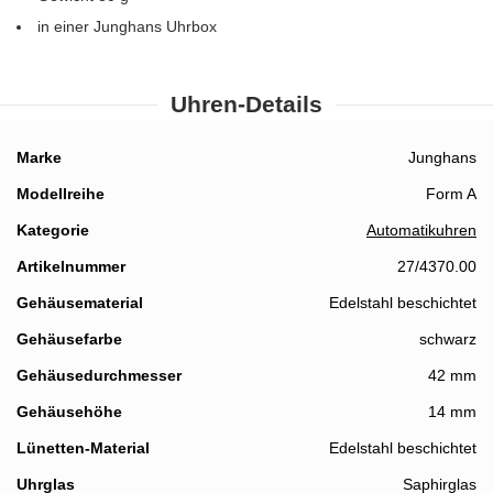
in einer Junghans Uhrbox
Uhren-Details
Details
Marke
Junghans
Modellreihe
Form A
Kategorie
Automatikuhren
Artikelnummer
27/4370.00
Gehäusematerial
Edelstahl beschichtet
Gehäusefarbe
schwarz
Gehäusedurchmesser
42 mm
Gehäusehöhe
14 mm
Lünetten-Material
Edelstahl beschichtet
Uhrglas
Saphirglas