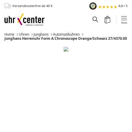
Versandkostenfrei
ab 40
€
4,8
/
5
zum Hauptinhalt
Warenkorb
Suchfeld einblen
Menü
Home
Uhren
Junghans
Automatikuhren
Momentan:
Junghans Herrenuhr Form A Chronoscope Orange/Schwarz 27/4370.00