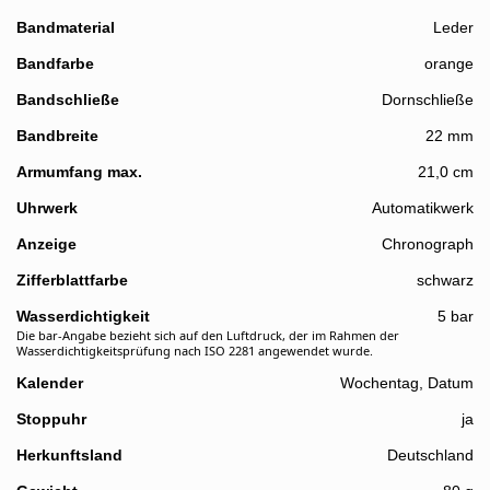
Bandmaterial
Leder
Bandfarbe
orange
Bandschließe
Dornschließe
Details
Bandbreite
22 mm
Armumfang max.
21,0 cm
Uhrwerk
Automatikwerk
Anzeige
Chronograph
Zifferblattfarbe
schwarz
Wasserdichtigkeit
5 bar
Die bar-Angabe bezieht sich auf den Luftdruck, der im Rahmen der
Wasserdichtigkeitsprüfung nach ISO 2281 angewendet wurde.
Kalender
Wochentag, Datum
Stoppuhr
ja
Herkunftsland
Deutschland